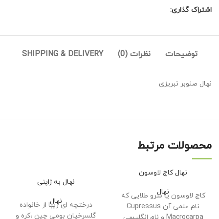
اشتراک گذاری:
توضیحات
نظرات (0)
SHIPPING & DELIVERY
نهال صنوبر تبریزی
محصولات مرتبط
نهال کاج لاوسون
نهال به ژاپنی
نهال
کاج لاوسون یا سرو طلایی که
نهال
درختچه ای زیبا از خانواده
نام علمی آن Cupressus
گلسرخیان بومی چین ،کره و
Macrocarpa و نام انگلیسی