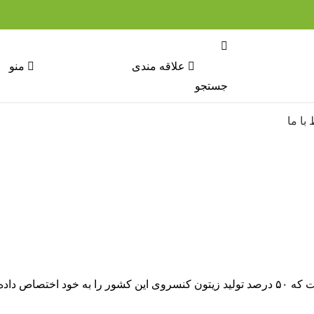
علاقه مندی
منو
جستجو
 با ما