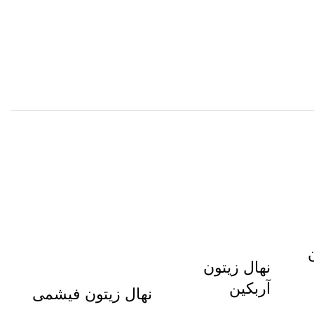
نهال زیتون
آربکین
نهال زیتون فیشمی