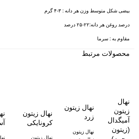
بیضی شکل متوسط وزن هر دانه : ۳-۴ گرم
درصد روغن هر دانه:۲۲-۲۵ درصد
مقاوم به : سرما
محصولات مرتبط
نهال
نهال زیتون
زیتون
نهال زیتون
نه
زرد
آمیگدال
کرونایکی
آس
(زیتون
نهال زیتون
محرم)
نهال زیتون
نها