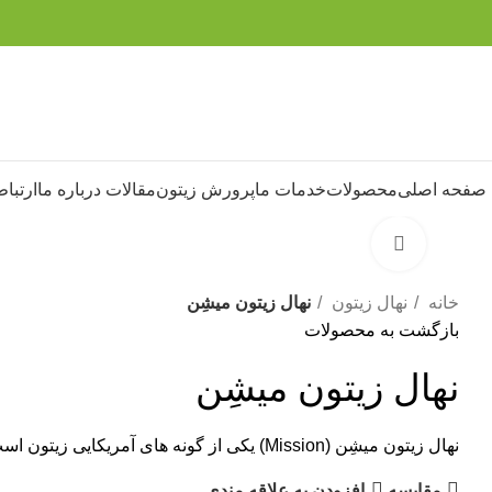
صفحه اصلی
محصولات
خدمات ما
پرورش زیتون
مقالات
درباره ما
ارتباط
برای بزرگنمایی کلیک کنید
خانه
نهال زیتون
نهال زیتون میشِن
بازگشت به محصولات
نهال زیتون میشِن
نهال زیتون میشِن (Mission) یکی از گونه های آمریکایی زیتون است که ۵۰ درصد تولید زیتون کنسروی این کشور را به خود اختصاص داده است.
مقايسه
افزودن به علاقه مندی