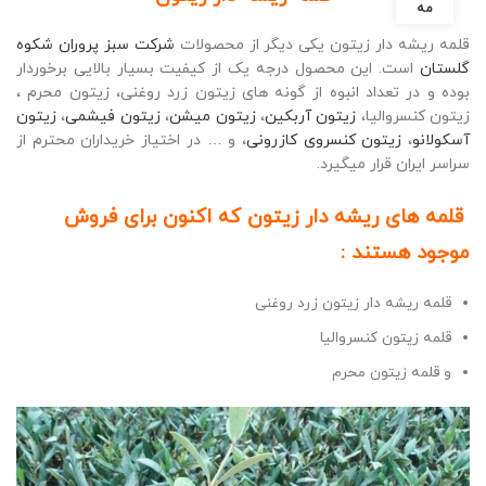
مه
قلمه ریشه دار زیتون یکی دیگر از محصولات
شرکت سبز پروران شکوه
گلستان
است. این محصول درجه یک از کیفیت بسیار بالایی برخوردار
بوده و در تعداد انبوه از گونه های زیتون زرد روغنی، زیتون محرم ،
زیتون کنسروالیا،
زیتون آربکین
،
زیتون میشن
،
زیتون فیشمی
،
زیتون
آسکولانو
،
زیتون کنسروی کازرونی
، و … در اختیاز خریداران محترم از
سراسر ایران قرار میگیرد.
قلمه های ریشه دار زیتون که اکنون برای فروش
موجود هستند :
قلمه ریشه دار زیتون زرد روغنی
قلمه زیتون کنسروالیا
و قلمه زیتون محرم