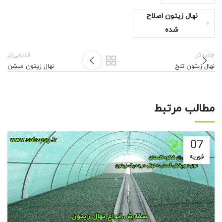
نهال زیتون اصلاح
شده
جدیدتر
قدیمی‌تر
نهال زیتون تلخ
نهال زیتون میشِن
مطالب مرتبط
07
فوریه