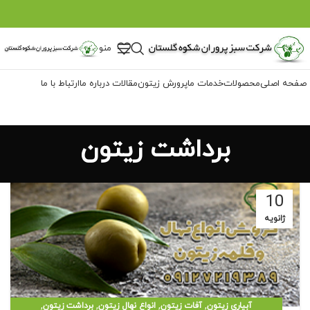
منو
صفحه اصلی
محصولات
خدمات ما
پرورش زیتون
مقالات
درباره ما
ارتباط با ما
برداشت زیتون
10
ژانویه
,
,
,
,
آبیاری زیتون
آفات زیتون
انواع نهال زیتون
برداشت زیتون