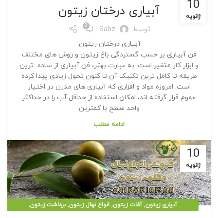
10
,
,
درختان زیتون
کود دهی زیتون
هرس کردن زیتون
آبیاری درختان زیتون
ژانویه
0
توسط
Sabz
آبیاری درختان زیتون:
فن آبیاری بر حسب گستردگی باغ زیتون و روش های مختلف
و ابزار کار متغیر است. به عبارت بهتر، فن آبیاری از ساده ترین
طریقه تا کامل ترین تکنیک آن تا کنون تحول زیادی پیدا کرده
است. امروزه مواد و افزاری که آبیاری های مدرن در اختیار
عموم قرار گرفته اند، امکان استفاده از حداقل آب را در حداکثر
واحد سطح با کمترین
ادامه مطلب
10
ژانویه
,
,
,
,
آبیاری زیتون
آفات زیتون
انواع نهال زیتون
برداشت زیتون
,
,
درختان زیتون
کود دهی زیتون
هرس کردن زیتون