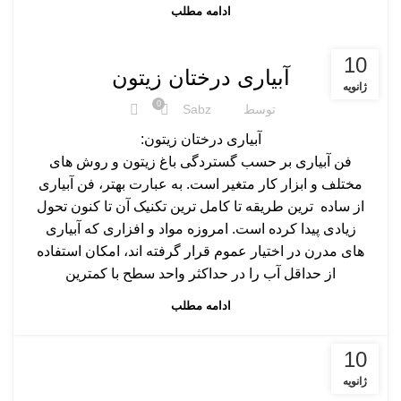
ادامه مطلب
,
,
,
,
,
آبیاری زیتون
آفات زیتون
انواع نهال زیتون
برداشت زیتون
درختان زیتون
10
,
کود دهی زیتون
هرس کردن زیتون
آبیاری درختان زیتون
ژانویه
0
توسط
Sabz
آبیاری درختان زیتون:
فن آبیاری بر حسب گستردگی باغ زیتون و روش های
مختلف و ابزار کار متغیر است. به عبارت بهتر، فن آبیاری
از ساده ترین طریقه تا کامل ترین تکنیک آن تا کنون تحول
زیادی پیدا کرده است. امروزه مواد و افزاری که آبیاری
های مدرن در اختیار عموم قرار گرفته اند، امکان استفاده
از حداقل آب را در حداکثر واحد سطح با کمترین
ادامه مطلب
10
ژانویه